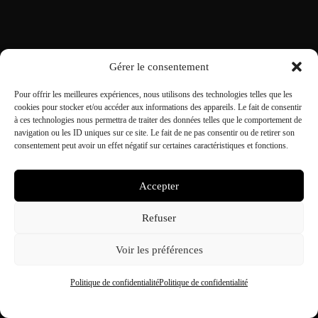
AGENCE SEO LA ROCHELLE –
BOOSTEZ VOTRE VISIBILITÉ EN
LIGNE
Gérer le consentement
Pour offrir les meilleures expériences, nous utilisons des technologies telles que les
cookies pour stocker et/ou accéder aux informations des appareils. Le fait de consentir
à ces technologies nous permettra de traiter des données telles que le comportement de
navigation ou les ID uniques sur ce site. Le fait de ne pas consentir ou de retirer son
consentement peut avoir un effet négatif sur certaines caractéristiques et fonctions.
Accepter
Refuser
Voir les préférences
Politique de confidentialité
Politique de confidentialité
Notre approche du référencement naturel